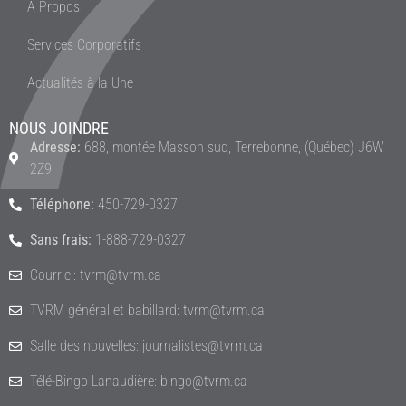
À Propos
Services Corporatifs
Actualités à la Une
NOUS JOINDRE
Adresse:
688, montée Masson sud, Terrebonne, (Québec) J6W
2Z9
Téléphone:
450-729-0327
Sans frais:
1-888-729-0327
Courriel: tvrm@tvrm.ca
TVRM général et babillard: tvrm@tvrm.ca
Salle des nouvelles: journalistes@tvrm.ca
Télé-Bingo Lanaudière: bingo@tvrm.ca