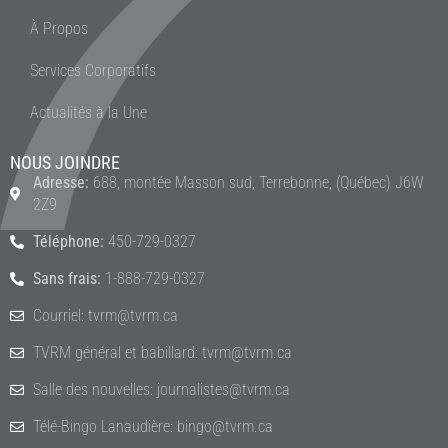
À Propos
Services Corporatifs
Actualités à la Une
NOUS JOINDRE
Adresse:
688, montée Masson sud, Terrebonne, (Québec) J6W
2Z9
Téléphone:
450-729-0327
Sans frais:
1-888-729-0327
Courriel: tvrm@tvrm.ca
TVRM général et babillard: tvrm@tvrm.ca
Salle des nouvelles: journalistes@tvrm.ca
Télé-Bingo Lanaudière: bingo@tvrm.ca