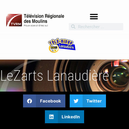
LeZarts Lanaudière -
Facebook
Twitter
LinkedIn