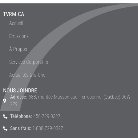
TVRM.CA
Accueil
Émissions
À Propos
Services Corporatifs
Actualités à la Une
NOUS JOINDRE
Adresse:
688, montée Masson sud, Terrebonne, (Québec) J6W
2Z9
Téléphone:
450-729-0327
Sans frais:
1-888-729-0327