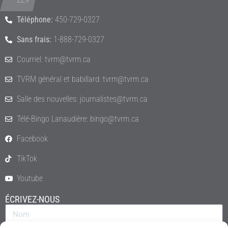
Téléphone:
450-729-0327
Sans frais:
1-888-729-0327
Courriel: tvrm@tvrm.ca
TVRM général et babillard: tvrm@tvrm.ca
Salle des nouvelles: journalistes@tvrm.ca
Télé-Bingo Lanaudière: bingo@tvrm.ca
Facebook
TikTok
Youtube
ÉCRIVEZ-NOUS