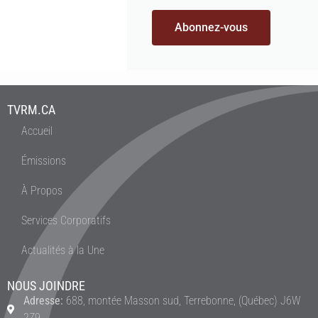
Abonnez-vous
TVRM.CA
Accueil
Émissions
À Propos
Services Corporatifs
Actualités à la Une
NOUS JOINDRE
Adresse:
688, montée Masson sud, Terrebonne, (Québec) J6W
2Z9