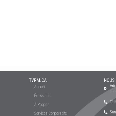
TVRM.CA
NOUS 
Adr
Accueil
Ter
Émissions
Tél
À Propos
San
Services Corporatifs