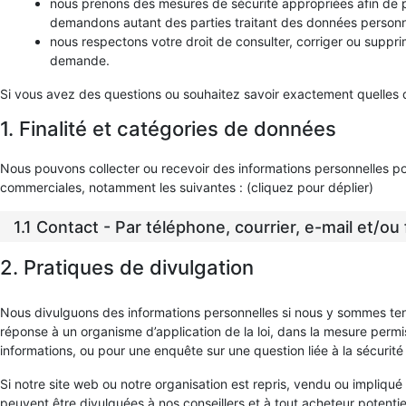
nous prenons des mesures de sécurité appropriées afin de 
demandons autant des parties traitant des données personn
nous respectons votre droit de consulter, corriger ou suppr
demande.
Si vous avez des questions ou souhaitez savoir exactement quelles 
1. Finalité et catégories de données
Nous pouvons collecter ou recevoir des informations personnelles pou
commerciales, notamment les suivantes : (cliquez pour déplier)
1.1 Contact - Par téléphone, courrier, e-mail et/o
2. Pratiques de divulgation
Nous divulguons des informations personnelles si nous y sommes tenu
réponse à un organisme d’application de la loi, dans la mesure permise
informations, ou pour une enquête sur une question liée à la sécurité
Si notre site web ou notre organisation est repris, vendu ou impliqu
peuvent être divulguées à nos conseillers et à tout acheteur potenti