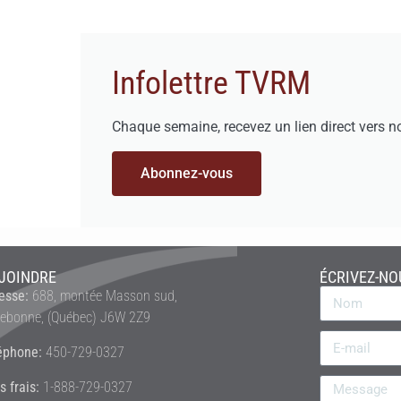
Infolettre TVRM
Chaque semaine, recevez un lien direct vers n
Abonnez-vous
JOINDRE
ÉCRIVEZ-NO
esse:
688, montée Masson sud,
rebonne, (Québec) J6W 2Z9
éphone:
450-729-0327
s frais:
1-888-729-0327