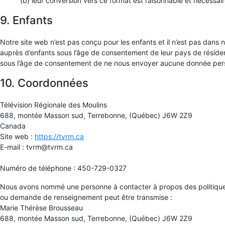
(b) leur conversion vers ce format est raisonnable et nécessaire
9. Enfants
Notre site web n’est pas conçu pour les enfants et il n’est pas dans n
auprès d’enfants sous l’âge de consentement de leur pays de rési
sous l’âge de consentement de ne nous envoyer aucune donnée pers
10. Coordonnées
Télévision Régionale des Moulins
688, montée Masson sud, Terrebonne, (Québec) J6W 2Z9
Canada
Site web :
https://tvrm.ca
E-mail :
tvrm@
tvrm.ca
Numéro de téléphone : 450-729-0327
Nous avons nommé une personne à contacter à propos des politiques e
ou demande de renseignement peut être transmise :
Marie Thérèse Brousseau
688, montée Masson sud, Terrebonne, (Québec) J6W 2Z9