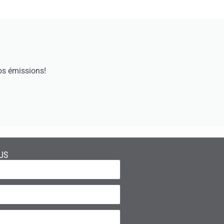
os émissions!
US