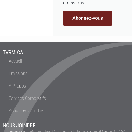
émissions!
Abonnez-vous
TVRM.CA
Accueil
Émissions
À Propos
Services Corporatifs
Actualités à la Une
NOUS JOINDRE
Adresse:
688, montée Masson sud, Terrebonne, (Québec) J6W