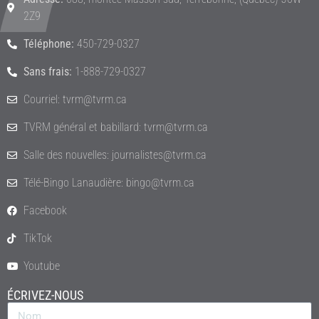
2Z9
Téléphone:
450-729-0327
Sans frais:
1-888-729-0327
Courriel: tvrm@tvrm.ca
TVRM général et babillard: tvrm@tvrm.ca
Salle des nouvelles: journalistes@tvrm.ca
Télé-Bingo Lanaudière: bingo@tvrm.ca
Facebook
TikTok
Youtube
ÉCRIVEZ-NOUS