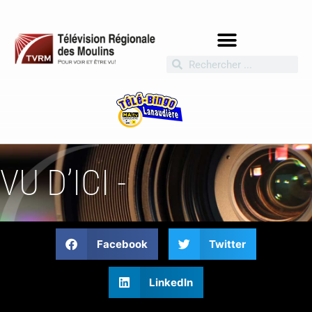
VU D’ICI -
Facebook
Twitter
LinkedIn