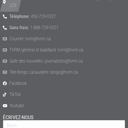
2Z9
Téléphone:
450-729-0327
Sans frais:
1-888-729-0327
Courriel: tvrm@tvrm.ca
TVRM général et babillard: tvrm@tvrm.ca
Salle des nouvelles: journalistes@tvrm.ca
Télé-Bingo Lanaudière: bingo@tvrm.ca
Facebook
TikTok
Youtube
ÉCRIVEZ-NOUS