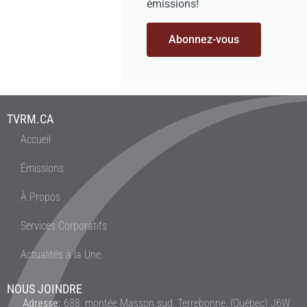
émissions!
Abonnez-vous
TVRM.CA
Accueil
Émissions
À Propos
Services Corporatifs
Actualités à la Une
NOUS JOINDRE
Adresse:
688, montée Masson sud, Terrebonne, (Québec) J6W