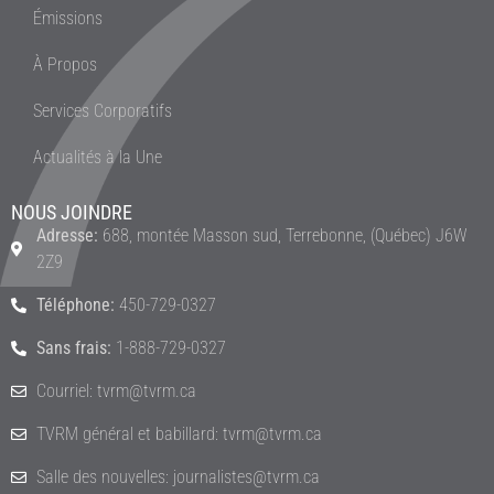
Émissions
À Propos
Services Corporatifs
Actualités à la Une
NOUS JOINDRE
Adresse:
688, montée Masson sud, Terrebonne, (Québec) J6W
2Z9
Téléphone:
450-729-0327
Sans frais:
1-888-729-0327
Courriel: tvrm@tvrm.ca
TVRM général et babillard: tvrm@tvrm.ca
Salle des nouvelles: journalistes@tvrm.ca