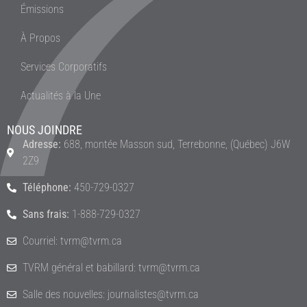
Émissions
À Propos
Services Corporatifs
Actualités à la Une
NOUS JOINDRE
Adresse:
688, montée Masson sud, Terrebonne, (Québec) J6W
2Z9
Téléphone:
450-729-0327
Sans frais:
1-888-729-0327
Courriel: tvrm@tvrm.ca
TVRM général et babillard: tvrm@tvrm.ca
Salle des nouvelles: journalistes@tvrm.ca