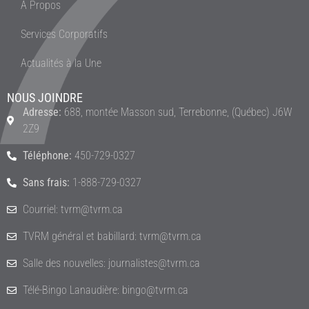
À Propos
Services Corporatifs
Actualités à la Une
NOUS JOINDRE
Adresse:
688, montée Masson sud, Terrebonne, (Québec) J6W
2Z9
Téléphone:
450-729-0327
Sans frais:
1-888-729-0327
Courriel: tvrm@tvrm.ca
TVRM général et babillard: tvrm@tvrm.ca
Salle des nouvelles: journalistes@tvrm.ca
Télé-Bingo Lanaudière: bingo@tvrm.ca