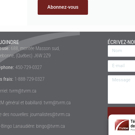
Abonnez-vous
JOINDRE
ÉCRIVEZ-NO
esse:
688, montée Masson sud,
rebonne, (Québec) J6W 2Z9
éphone:
450-729-0327
s frais:
1-888-729-0327
rriel: tvrm@tvrm.ca
M général et babillard: tvrm@tvrm.ca
le des nouvelles: journalistes@tvrm.ca
é-Bingo Lanaudière: bingo@tvrm.ca