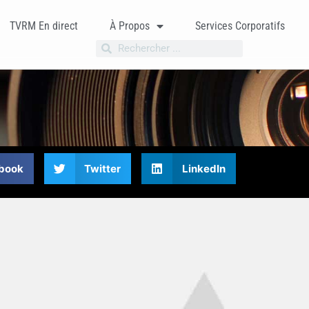
TVRM En direct
À Propos
Services Corporatifs
book
Twitter
LinkedIn