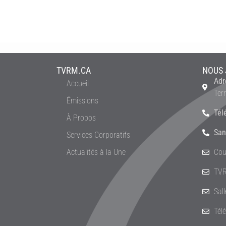
TVRM.CA
NOUS 
Adr
Accueil
Ter
Émissions
Tél
À Propos
San
Services Corporatifs
Actualités à la Une
Cou
TVR
Sal
Tél