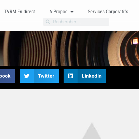
TVRM En direct
À Propos
Services Corporatifs
book
Twitter
LinkedIn