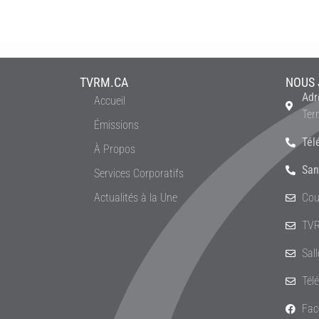
TVRM.CA
NOUS 
Adr
Accueil
Ter
Émissions
Tél
À Propos
San
Services Corporatifs
Actualités à la Une
Cou
TVR
Sal
Tél
Fac