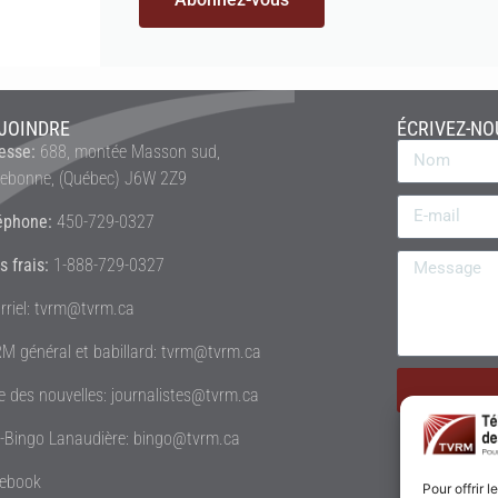
JOINDRE
ÉCRIVEZ-NO
esse:
688, montée Masson sud,
rebonne, (Québec) J6W 2Z9
éphone:
450-729-0327
s frais:
1-888-729-0327
rriel: tvrm@tvrm.ca
M général et babillard: tvrm@tvrm.ca
le des nouvelles: journalistes@tvrm.ca
é-Bingo Lanaudière: bingo@tvrm.ca
ebook
Pour offrir 