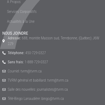
À Propos
Services Corporatifs
Actualités à la Une
NOUS JOINDRE
Adresse:
688, montée Masson sud, Terrebonne, (Québec) J6W
2Z9
Téléphone:
450-729-0327
Sans frais:
1-888-729-0327
Courriel: tvrm@tvrm.ca
TVRM général et babillard: tvrm@tvrm.ca
Salle des nouvelles: journalistes@tvrm.ca
Télé-Bingo Lanaudière: bingo@tvrm.ca