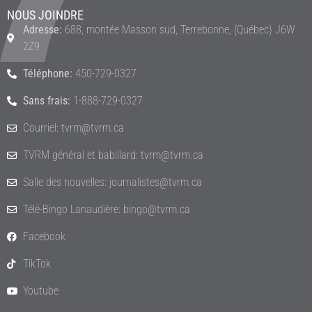
NOUS JOINDRE
Adresse:
688, montée Masson sud, Terrebonne, (Québec) J6W
2Z9
Téléphone:
450-729-0327
Sans frais:
1-888-729-0327
Courriel: tvrm@tvrm.ca
TVRM général et babillard: tvrm@tvrm.ca
Salle des nouvelles: journalistes@tvrm.ca
Télé-Bingo Lanaudière: bingo@tvrm.ca
Facebook
TikTok
Youtube