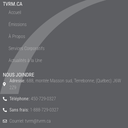
TVRM.CA
Accueil
Émissions
À Propos
Services Corporatifs
Actualités à la Une
NOUS JOINDRE
Adresse:
688, montée Masson sud, Terrebonne, (Québec) J6W
2Z9
Téléphone:
450-729-0327
Sans frais:
1-888-729-0327
Courriel: tvrm@tvrm.ca