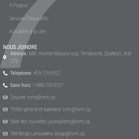
À Propos
Services Corporatifs
Actualités à la Une
NOUS JOINDRE
Adresse:
688, montée Masson sud, Terrebonne, (Québec) J6W
2Z9
Téléphone:
450-729-0327
Sans frais:
1-888-729-0327
Courriel: tvrm@tvrm.ca
TVRM général et babillard: tvrm@tvrm.ca
Salle des nouvelles: journalistes@tvrm.ca
Télé-Bingo Lanaudière: bingo@tvrm.ca