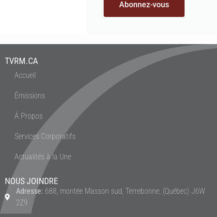
Abonnez-vous
TVRM.CA
Accueil
Émissions
À Propos
Services Corporatifs
Actualités à la Une
NOUS JOINDRE
Adresse:
688, montée Masson sud, Terrebonne, (Québec) J6W
2Z9