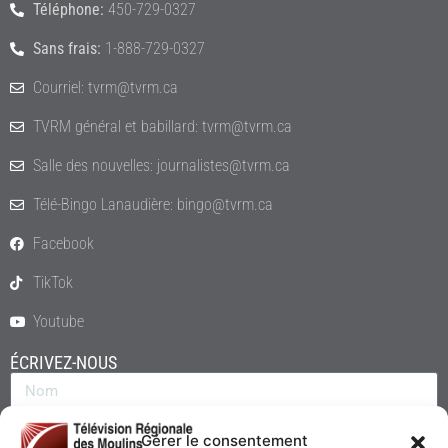
Téléphone:
450-729-0327
Sans frais:
1-888-729-0327
Courriel: tvrm@tvrm.ca
TVRM général et babillard: tvrm@tvrm.ca
Salle des nouvelles: journalistes@tvrm.ca
Télé-Bingo Lanaudière: bingo@tvrm.ca
Facebook
TikTok
Youtube
ÉCRIVEZ-NOUS
Gérer le consentement