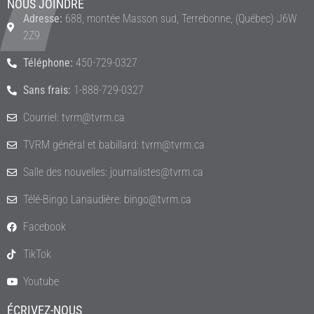
NOUS JOINDRE
Adresse:
688, montée Masson sud, Terrebonne, (Québec) J6W
2Z9
Téléphone:
450-729-0327
Sans frais:
1-888-729-0327
Courriel: tvrm@tvrm.ca
TVRM général et babillard: tvrm@tvrm.ca
Salle des nouvelles: journalistes@tvrm.ca
Télé-Bingo Lanaudière: bingo@tvrm.ca
Facebook
TikTok
Youtube
ÉCRIVEZ-NOUS