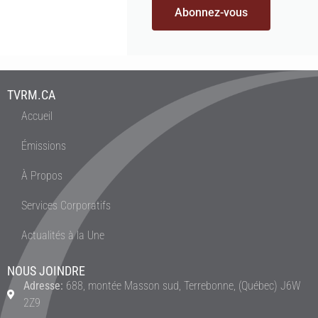
Abonnez-vous
TVRM.CA
Accueil
Émissions
À Propos
Services Corporatifs
Actualités à la Une
NOUS JOINDRE
Adresse:
688, montée Masson sud, Terrebonne, (Québec) J6W
2Z9