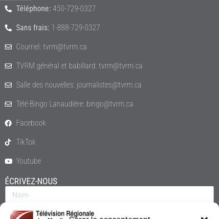
Téléphone:
450-729-0327
Sans frais:
1-888-729-0327
Courriel: tvrm@tvrm.ca
TVRM général et babillard: tvrm@tvrm.ca
Salle des nouvelles: journalistes@tvrm.ca
Télé-Bingo Lanaudière: bingo@tvrm.ca
Facebook
TikTok
Youtube
ÉCRIVEZ-NOUS