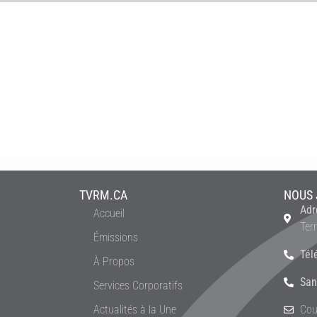
TVRM.CA
NOUS 
Adr
Accueil
Ter
Émissions
Tél
À Propos
San
Services Corporatifs
Actualités à la Une
Cou