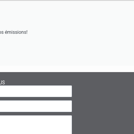
os émissions!
US