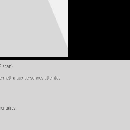
P scan).
permettra aux personnes atteintes
entaires.