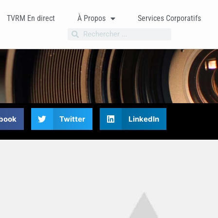
TVRM En direct
À Propos
Services Corporatifs
book
Twitter
LinkedIn