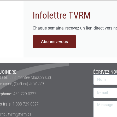
Infolettre TVRM
Chaque semaine, recevez un lien direct vers n
Abonnez-vous
JOINDRE
ÉCRIVEZ-NO
esse:
688, montée Masson sud,
rebonne, (Québec) J6W 2Z9
éphone:
450-729-0327
s frais:
1-888-729-0327
rriel: tvrm@tvrm.ca