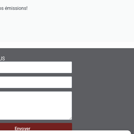
os émissions!
US
Envoyer