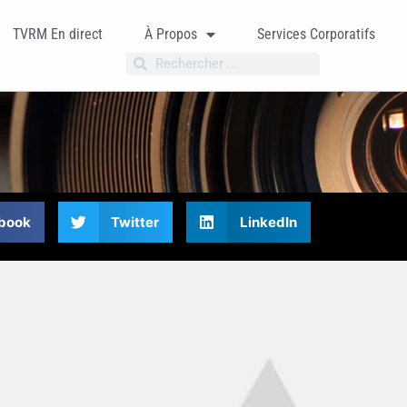
TVRM En direct
À Propos
Services Corporatifs
book
Twitter
LinkedIn