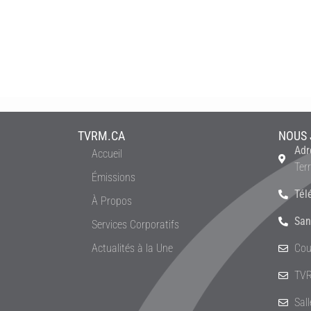
TVRM.CA
NOUS 
Adr
Accueil
Ter
Émissions
Tél
À Propos
San
Services Corporatifs
Actualités à la Une
Cou
TVR
Sal