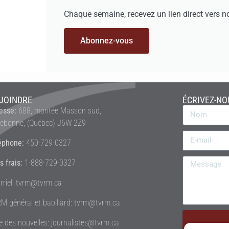
Chaque semaine, recevez un lien direct vers n
Abonnez-vous
JOINDRE
ÉCRIVEZ-NO
esse:
688, montée Masson sud,
rebonne, (Québec) J6W 2Z9
éphone:
450-729-0327
s frais:
1-888-729-0327
rriel: tvrm@tvrm.ca
M général et babillard: tvrm@tvrm.ca
le des nouvelles: journalistes@tvrm.ca