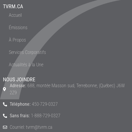
TVRM.CA
Accueil
Émissions
À Propos
Services Corporatifs
Actualités à la Une
NOUS JOINDRE
Adresse:
688, montée Masson sud, Terrebonne, (Québec) J6W
2Z9
Téléphone:
450-729-0327
Sans frais:
1-888-729-0327
Courriel: tvrm@tvrm.ca