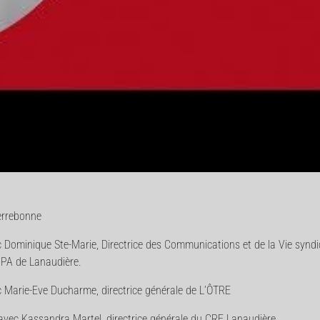
Terrebonne
ominique Ste-Marie, Directrice des Communications et de la Vie syndic
UPA de Lanaudière.
ec Marie-Eve Ducharme, directrice générale de L’ÔTRE
avec Kassandra Martel, directrice générale du CRE Lanaudière.