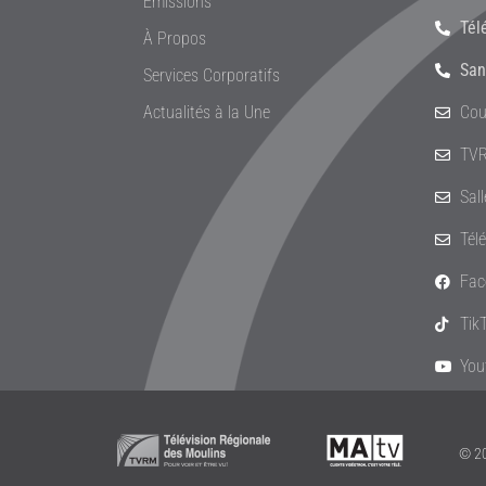
Émissions
Tél
À Propos
San
Services Corporatifs
Actualités à la Une
Cou
TVR
Sal
Tél
Fac
Tik
You
© 20