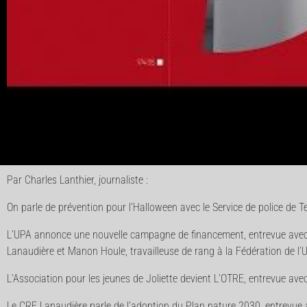
Par Charles Lanthier, journaliste :
On parle de prévention pour l’Halloween avec le Service de police de 
L’UPA annonce une nouvelle campagne de financement, entrevue avec D
Lanaudière et Manon Houle, travailleuse de rang à la Fédération de l’
L’Association pour les jeunes de Joliette devient L’OTRE, entrevue av
Le CRE Lanaudière parle de l’adoption du Plan nature 2030, entrevue 