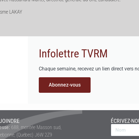
anisme LAKAY
Infolettre TVRM
Chaque semaine, recevez un lien direct vers n
Abonnez-vous
JOINDRE
ÉCRIVEZ-NO
esse:
688, montée Masson sud,
rebonne, (Québec) J6W 2Z9