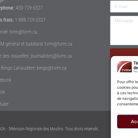
éphone:
450-729-0327
s frais:
1-888-729-0327
rriel: tvrm@tvrm.ca
M général et babillard: tvrm@tvrm.ca
le des nouvelles: journalistes@tvrm.ca
é-Bingo Lanaudière: bingo@tvrm.ca
ebook
Pour offrir 
cookies pour
Tok
à ces techn
de navigatio
tube
consentement
Ac
26 - Télévision Régionale des Moulins. Tous droits réservés.