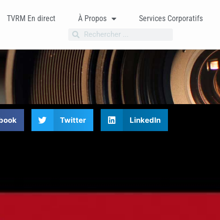
TVRM En direct
À Propos
Services Corporatifs
book
Twitter
LinkedIn