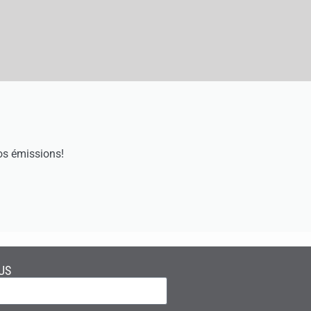
os émissions!
US