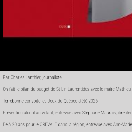
Par Charles Lanthier, journaliste
On fait le bilan du budget de St-Lin-Laurentides avec le maire Mathi
Terrebonne convoite les Jeux du Québec d’été 2026
Prévention alcool au volant, entrevue avec Stéphane Maurais, direc
Déjà 20 ans pour le CREVALE dans la région, entrevue avec Ann-Marie