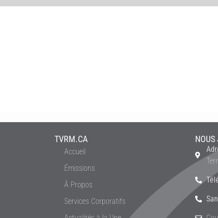
TVRM.CA
NOUS 
Adr
Accueil
Ter
Émissions
Tél
À Propos
San
Services Corporatifs
Actualités à la Une
Cou