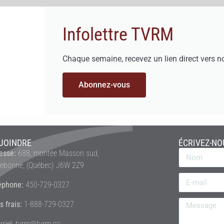
Infolettre TVRM
Chaque semaine, recevez un lien direct vers n
Abonnez-vous
JOINDRE
ÉCRIVEZ-NO
esse:
688, montée Masson sud,
rebonne, (Québec) J6W 2Z9
éphone:
450-729-0327
s frais:
1-888-729-0327
rriel: tvrm@tvrm.ca