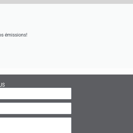
os émissions!
US