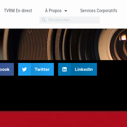
TVRM En direct
À Propos
Services Corporatifs
book
Twitter
LinkedIn