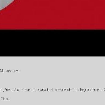
eu Maisonneuve
teur général Alco Prevention Canada et vice-président du Regroupement
 Picard