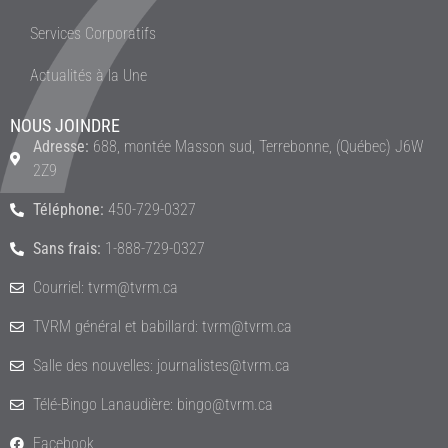
Services Corporatifs
Actualités à la Une
NOUS JOINDRE
Adresse:
688, montée Masson sud, Terrebonne, (Québec) J6W
2Z9
Téléphone:
450-729-0327
Sans frais:
1-888-729-0327
Courriel: tvrm@tvrm.ca
TVRM général et babillard: tvrm@tvrm.ca
Salle des nouvelles: journalistes@tvrm.ca
Télé-Bingo Lanaudière: bingo@tvrm.ca
Facebook