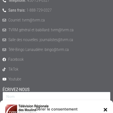
Téléphone:
450-729-0327
Sans frais:
1-888-729-0327
Courriel: tvrm@tvrm.ca
TVRM général et babillard: tvrm@tvrm.ca
Salle des nouvelles: journalistes@tvrm.ca
Télé-Bingo Lanaudière: bingo@tvrm.ca
Facebook
TikTok
Youtube
ÉCRIVEZ-NOUS
Gérer le consentement