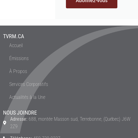
Abonnez-vous
TVRM.CA
Accueil
Émissions
À Propos
Services Corporatifs
Actualités à la Une
NOUS JOINDRE
Adresse:
688, montée Masson sud, Terrebonne, (Québec) J6W
2Z9