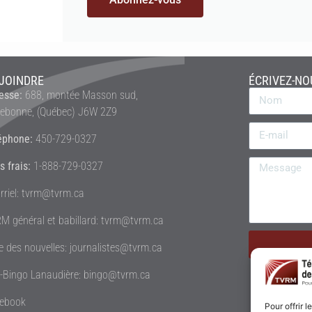
JOINDRE
ÉCRIVEZ-NO
esse:
688, montée Masson sud,
rebonne, (Québec) J6W 2Z9
éphone:
450-729-0327
s frais:
1-888-729-0327
rriel: tvrm@tvrm.ca
M général et babillard: tvrm@tvrm.ca
le des nouvelles: journalistes@tvrm.ca
é-Bingo Lanaudière: bingo@tvrm.ca
ebook
Pour offrir 