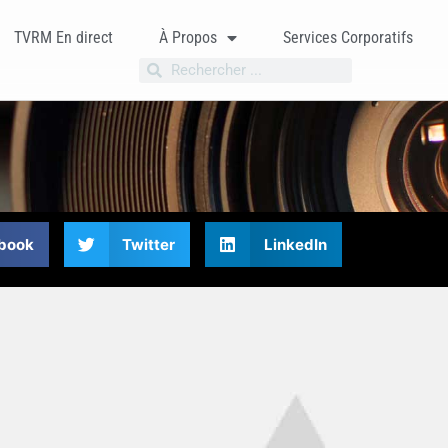
TVRM En direct
À Propos
Services Corporatifs
book
Twitter
LinkedIn