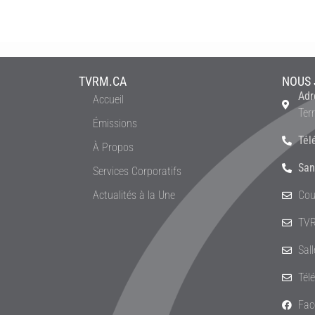
TVRM.CA
NOUS 
Adr
Accueil
Ter
Émissions
Tél
À Propos
San
Services Corporatifs
Actualités à la Une
Cou
TVR
Sal
Tél
Fac