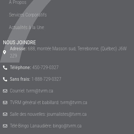
À Propos
Services Corporatifs
Actualités à la Une
NOUS JOINDRE
Adresse:
688, montée Masson sud, Terrebonne, (Québec) J6W
2Z9
Téléphone:
450-729-0327
Sans frais:
1-888-729-0327
Courriel: tvrm@tvrm.ca
TVRM général et babillard: tvrm@tvrm.ca
Salle des nouvelles: journalistes@tvrm.ca
Télé-Bingo Lanaudière: bingo@tvrm.ca