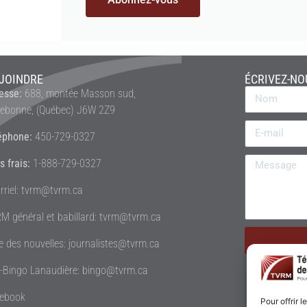
JOINDRE
ÉCRIVEZ-NO
esse:
688, montée Masson sud,
rebonne, (Québec) J6W 2Z9
éphone:
450-729-0327
s frais:
1-888-729-0327
rriel: tvrm@tvrm.ca
M général et babillard: tvrm@tvrm.ca
le des nouvelles: journalistes@tvrm.ca
é-Bingo Lanaudière: bingo@tvrm.ca
ebook
Pour offrir 