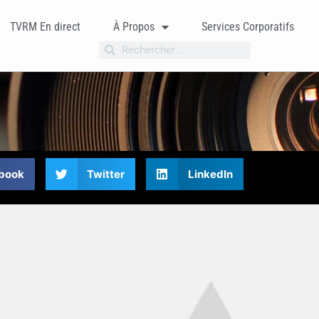
TVRM En direct
À Propos
Services Corporatifs
book
Twitter
LinkedIn