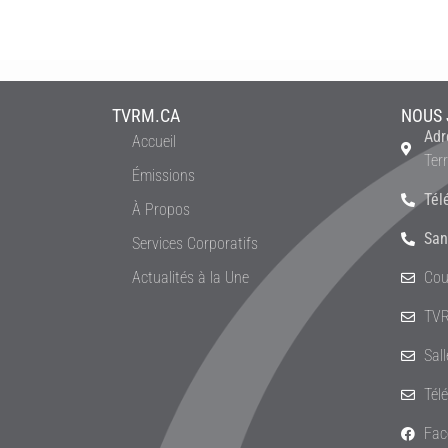
TVRM.CA
NOUS 
Adr
Accueil
Ter
Émissions
Tél
À Propos
San
Services Corporatifs
Actualités à la Une
Cou
TVR
Sal
Tél
Fac