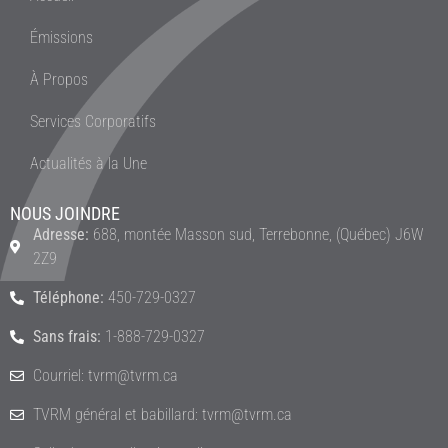
Émissions
À Propos
Services Corporatifs
Actualités à la Une
NOUS JOINDRE
Adresse:
688, montée Masson sud, Terrebonne, (Québec) J6W
2Z9
Téléphone:
450-729-0327
Sans frais:
1-888-729-0327
Courriel: tvrm@tvrm.ca
TVRM général et babillard: tvrm@tvrm.ca