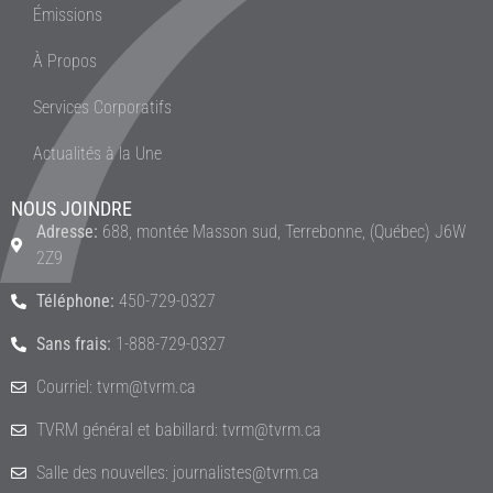
Émissions
À Propos
Services Corporatifs
Actualités à la Une
NOUS JOINDRE
Adresse:
688, montée Masson sud, Terrebonne, (Québec) J6W
2Z9
Téléphone:
450-729-0327
Sans frais:
1-888-729-0327
Courriel: tvrm@tvrm.ca
TVRM général et babillard: tvrm@tvrm.ca
Salle des nouvelles: journalistes@tvrm.ca