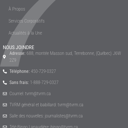
À Propos
Services Corporatifs
Actualités à la Une
NOUS JOINDRE
Adresse:
688, montée Masson sud, Terrebonne, (Québec) J6W
2Z9
Téléphone:
450-729-0327
Sans frais:
1-888-729-0327
Courriel: tvrm@tvrm.ca
TVRM général et babillard: tvrm@tvrm.ca
Salle des nouvelles: journalistes@tvrm.ca
Télé-Bingo Lanaudière: bingo@tvrm.ca