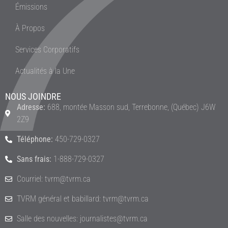
Émissions
À Propos
Services Corporatifs
Actualités à la Une
NOUS JOINDRE
Adresse:
688, montée Masson sud, Terrebonne, (Québec) J6W
2Z9
Téléphone:
450-729-0327
Sans frais:
1-888-729-0327
Courriel: tvrm@tvrm.ca
TVRM général et babillard: tvrm@tvrm.ca
Salle des nouvelles: journalistes@tvrm.ca