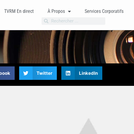
TVRM En direct
À Propos
Services Corporatifs
book
Twitter
LinkedIn