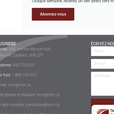
Chaque semaine, recevez un lien direct vers n
Abonnez-vous
JOINDRE
ÉCRIVEZ-NO
esse:
688, montée Masson sud,
rebonne, (Québec) J6W 2Z9
éphone:
450-729-0327
s frais:
1-888-729-0327
rriel: tvrm@tvrm.ca
M général et babillard: tvrm@tvrm.ca
le des nouvelles: journalistes@tvrm.ca