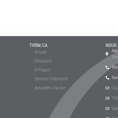
TVRM.CA
NOUS 
Adr
Accueil
Ter
Émissions
Tél
À Propos
San
Services Corporatifs
Actualités à la Une
Cou
TVR
Sal