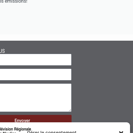
os émissions!
US
Envoyer
Gérer le consentement