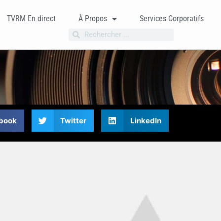
TVRM En direct
À Propos
Services Corporatifs
book
Twitter
LinkedIn