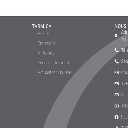
TVRM.CA
NOUS 
Adr
Accueil
Ter
Émissions
Tél
À Propos
San
Services Corporatifs
Actualités à la Une
Cou
TVR
Sal
Tél
Fac