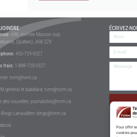
JOINDRE
ÉCRIVEZ-NO
esse:
688, montée Masson sud,
rebonne, (Québec) J6W 2Z9
éphone:
450-729-0327
s frais:
1-888-729-0327
rriel: tvrm@tvrm.ca
M général et babillard: tvrm@tvrm.ca
le des nouvelles: journalistes@tvrm.ca
é-Bingo Lanaudière: bingo@tvrm.ca
ebook
Pour offrir 
cookies pour