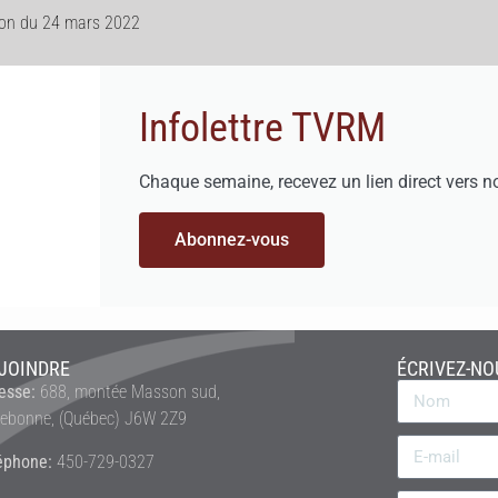
sion du 24 mars 2022
Infolettre TVRM
Chaque semaine, recevez un lien direct vers n
Abonnez-vous
JOINDRE
ÉCRIVEZ-NO
esse:
688, montée Masson sud,
rebonne, (Québec) J6W 2Z9
éphone:
450-729-0327