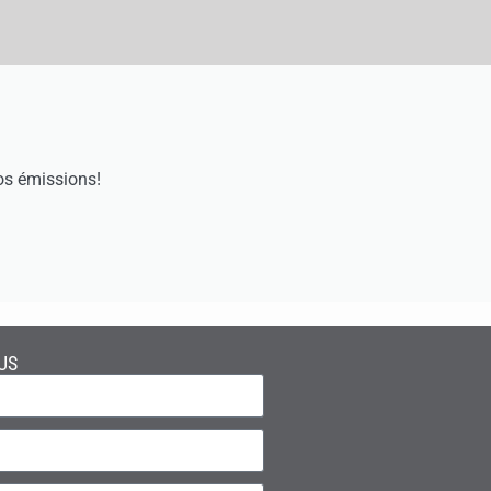
os émissions!
US