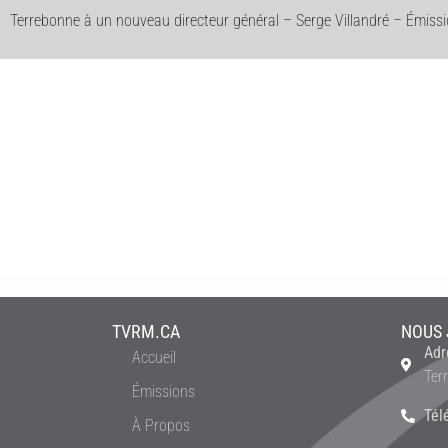
Terrebonne à un nouveau directeur général – Serge Villandré – Émis
TVRM.CA
NOUS 
Adr
Accueil
Ter
Émissions
Tél
À Propos