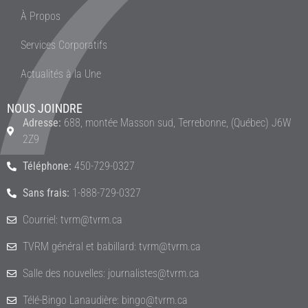
À Propos
Services Corporatifs
Actualités à la Une
NOUS JOINDRE
Adresse:
688, montée Masson sud, Terrebonne, (Québec) J6W
2Z9
Téléphone:
450-729-0327
Sans frais:
1-888-729-0327
Courriel: tvrm@tvrm.ca
TVRM général et babillard: tvrm@tvrm.ca
Salle des nouvelles: journalistes@tvrm.ca
Télé-Bingo Lanaudière: bingo@tvrm.ca