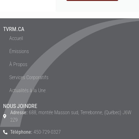
TVRM.CA
Accueil
Émissions
À Propos
Services Corporatifs
Actualités à la Une
NOUS JOINDRE
Adresse:
688, montée Masson sud, Terrebonne, (Québec) J6W
2Z9
Téléphone:
450-729-0327