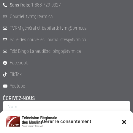
Sans frais:
1-888-729-0327
Courriel: tvrm@tvrm.ca
TVRM général et babillard: tvrm@tvrm.ca
Salle des nouvelles: journalistes@tvrm.ca
Télé-Bingo Lanaudière: bingo@tvrm.ca
Facebook
TikTok
Youtube
ÉCRIVEZ-NOUS
Gérer le consentement