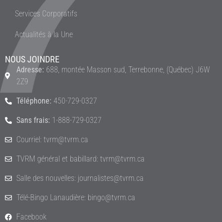
Services Corporatifs
Actualités à la Une
NOUS JOINDRE
Adresse:
688, montée Masson sud, Terrebonne, (Québec) J6W
2Z9
Téléphone:
450-729-0327
Sans frais:
1-888-729-0327
Courriel: tvrm@tvrm.ca
TVRM général et babillard: tvrm@tvrm.ca
Salle des nouvelles: journalistes@tvrm.ca
Télé-Bingo Lanaudière: bingo@tvrm.ca
Facebook