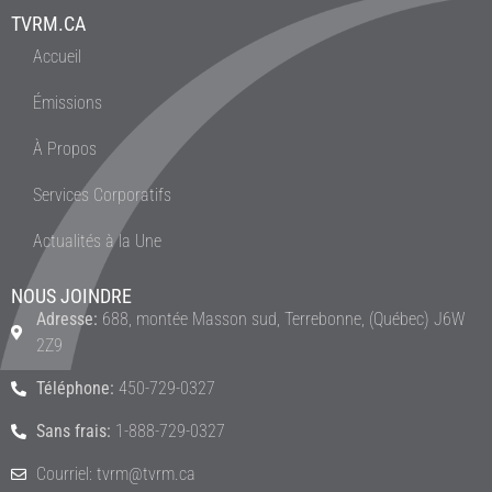
TVRM.CA
Accueil
Émissions
À Propos
Services Corporatifs
Actualités à la Une
NOUS JOINDRE
Adresse:
688, montée Masson sud, Terrebonne, (Québec) J6W
2Z9
Téléphone:
450-729-0327
Sans frais:
1-888-729-0327
Courriel: tvrm@tvrm.ca