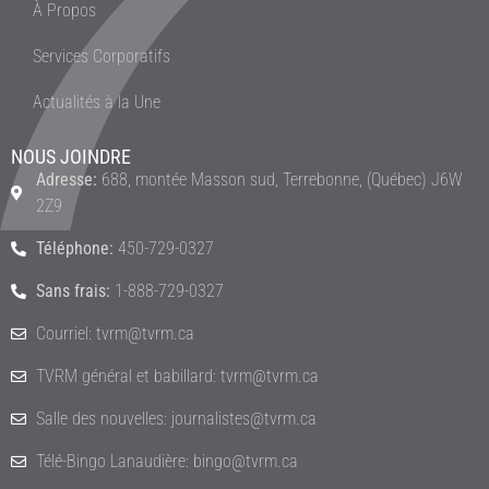
À Propos
Services Corporatifs
Actualités à la Une
NOUS JOINDRE
Adresse:
688, montée Masson sud, Terrebonne, (Québec) J6W
2Z9
Téléphone:
450-729-0327
Sans frais:
1-888-729-0327
Courriel: tvrm@tvrm.ca
TVRM général et babillard: tvrm@tvrm.ca
Salle des nouvelles: journalistes@tvrm.ca
Télé-Bingo Lanaudière: bingo@tvrm.ca