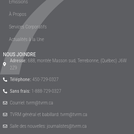
Émissions
À Propos
Services Corporatifs
Actualités à la Une
NOUS JOINDRE
Adresse:
688, montée Masson sud, Terrebonne, (Québec) J6W
2Z9
Téléphone:
450-729-0327
Sans frais:
1-888-729-0327
Courriel: tvrm@tvrm.ca
TVRM général et babillard: tvrm@tvrm.ca
Salle des nouvelles: journalistes@tvrm.ca