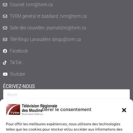
Courriel: tvrm@tvrm.ca
TVRM général et babillard: tvrm@tvrm.ca
Salle des nouvelles: journalistes@tvrm.ca
Télé-Bingo Lanaudière: bingo@tvrm.ca
Facebook
TikTok
Youtube
ÉCRIVEZ-NOUS
Gérer le consentement
Pour offrir les meilleures expériences, nous utilisons des technologies
telles que les cookies pour stocker et/ou accéder aux informations des