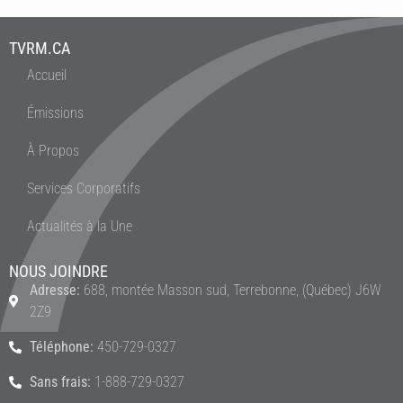
TVRM.CA
Accueil
Émissions
À Propos
Services Corporatifs
Actualités à la Une
NOUS JOINDRE
Adresse:
688, montée Masson sud, Terrebonne, (Québec) J6W
2Z9
Téléphone:
450-729-0327
Sans frais:
1-888-729-0327