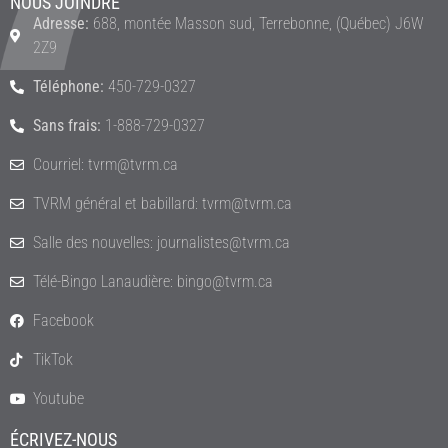
NOUS JOINDRE
Adresse:
688, montée Masson sud, Terrebonne, (Québec) J6W
2Z9
Téléphone:
450-729-0327
Sans frais:
1-888-729-0327
Courriel: tvrm@tvrm.ca
TVRM général et babillard: tvrm@tvrm.ca
Salle des nouvelles: journalistes@tvrm.ca
Télé-Bingo Lanaudière: bingo@tvrm.ca
Facebook
TikTok
Youtube
ÉCRIVEZ-NOUS