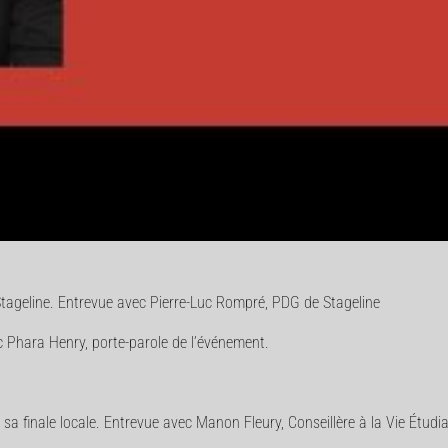
ageline. Entrevue avec Pierre-Luc Rompré, PDG de Stageline
c Phara Henry, porte-parole de l’événement.
a finale locale. Entrevue avec Manon Fleury, Conseillère à la Vie Étud