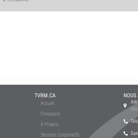
TVRM.CA
NOUS 
Adr
Accueil
Ter
Émissions
Tél
À Propos
San
Services Corporatifs