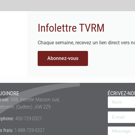
Infolettre TVRM
Chaque semaine, recevez un lien direct vers n
Abonnez-vous
JOINDRE
ÉCRIVEZ-NO
esse:
688, montée Masson sud,
rebonne, (Québec) J6W 2Z9
éphone:
450-729-0327
s frais:
1-888-729-0327