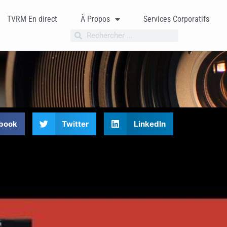
TVRM En direct
À Propos
Services Corporatifs
book
Twitter
LinkedIn