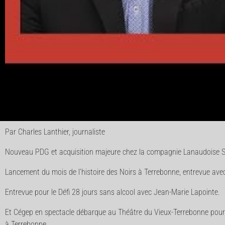
Par Charles Lanthier, journaliste
Nouveau PDG et acquisition majeure chez la compagnie Lanaudoise St
Lancement du mois de l’histoire des Noirs à Terrebonne, entrevue ave
Entrevue pour le Défi 28 jours sans alcool avec Jean-Marie Lapointe.
Et Cégep en spectacle débarque au Théâtre du Vieux-Terrebonne pour s
à Terrebonne.