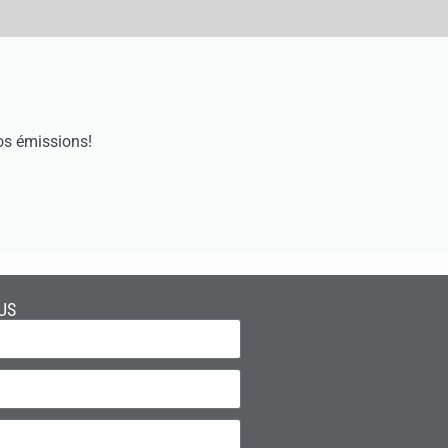
os émissions!
US