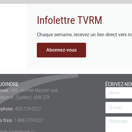
Infolettre TVRM
Chaque semaine, recevez un lien direct vers n
Abonnez-vous
JOINDRE
ÉCRIVEZ-NO
esse:
688, montée Masson sud,
rebonne, (Québec) J6W 2Z9
éphone:
450-729-0327
s frais:
1-888-729-0327
rriel: tvrm@tvrm.ca