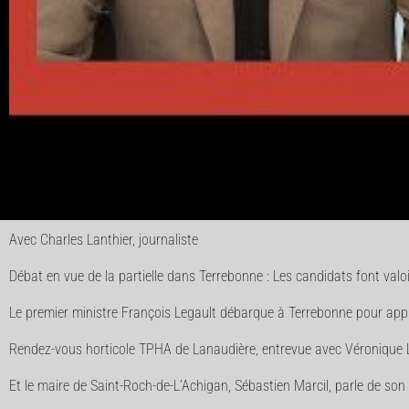
Avec Charles Lanthier, journaliste
Débat en vue de la partielle dans Terrebonne : Les candidats font valoir
Le premier ministre François Legault débarque à Terrebonne pour app
Rendez-vous horticole TPHA de Lanaudière, entrevue avec Véronique Le
Et le maire de Saint-Roch-de-L’Achigan, Sébastien Marcil, parle de son 