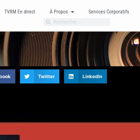
TVRM En direct
À Propos
Services Corporatifs
book
Twitter
LinkedIn