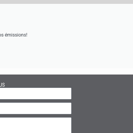
os émissions!
US