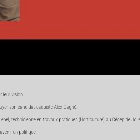
 leur vision.
uyer son candidat caquiste Alex Gagné.
bel, technicienne en travaux pratiques (Horticulture) au Cégep de Jolie
avenir en politique.