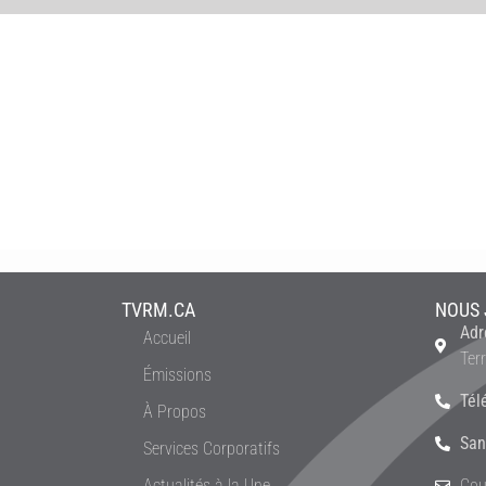
TVRM.CA
NOUS 
Adr
Accueil
Ter
Émissions
Tél
À Propos
San
Services Corporatifs
Actualités à la Une
Cou