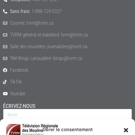
Sans frais:
1-888-729-0327
Courriel: tvrm@tvrm.ca
TVRM général et babillard: tvrm@tvrm.ca
Salle des nouvelles: journalistes@tvrm.ca
Télé-Bingo Lanaudière: bingo@tvrm.ca
Facebook
TikTok
Youtube
ÉCRIVEZ-NOUS
Gérer le consentement