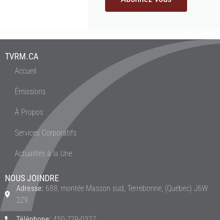
TVRM.CA
Accueil
Émissions
À Propos
Services Corporatifs
Actualités à la Une
NOUS JOINDRE
Adresse:
688, montée Masson sud, Terrebonne, (Québec) J6W
2Z9
Téléphone:
450-729-0327