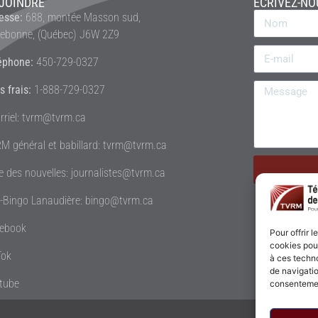
JOINDRE
ÉCRIVEZ-NO
esse:
688, montée Masson sud,
rebonne, (Québec) J6W 2Z9
éphone:
450-729-0327
s frais:
1-888-729-0327
rriel: tvrm@tvrm.ca
M général et babillard: tvrm@tvrm.ca
le des nouvelles: journalistes@tvrm.ca
é-Bingo Lanaudière: bingo@tvrm.ca
ebook
Pour offrir 
cookies pour
Tok
à ces techn
de navigatio
tube
consentement