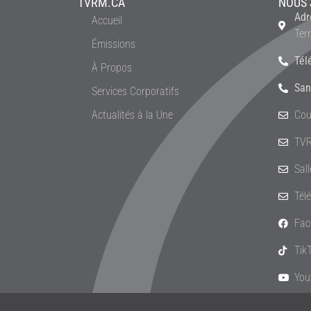
TVRM.CA
NOUS 
Adr
Accueil
Ter
Émissions
Tél
À Propos
San
Services Corporatifs
Actualités à la Une
Cou
TVR
Sal
Tél
Fac
Tik
You