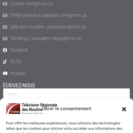
Courriel: tvrm@tvrm.ca
TVRM général et babillard: tvrm@tvrm.ca
Salle des nouvelles: journalistes@tvrm.ca
Télé-Bingo Lanaudière: bingo@tvrm.ca
Facebook
TikTok
Youtube
ÉCRIVEZ-NOUS
Gérer le consentement
Pour offrir les meilleures expériences, nous utilisons des technologies
telles que les cookies pour stocker et/ou accéder aux informations des