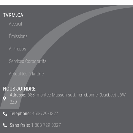
TVRM.CA
Accueil
Émissions
À Propos
Services Corporatifs
Actualités à la Une
NOUS JOINDRE
Adresse:
688, montée Masson sud, Terrebonne, (Québec) J6W
2Z9
Téléphone:
450-729-0327
Sans frais:
1-888-729-0327