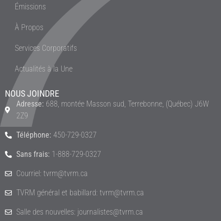
Émissions
À Propos
Services Corporatifs
Actualités à la Une
NOUS JOINDRE
Adresse:
688, montée Masson sud, Terrebonne, (Québec) J6W
2Z9
Téléphone:
450-729-0327
Sans frais:
1-888-729-0327
Courriel: tvrm@tvrm.ca
TVRM général et babillard: tvrm@tvrm.ca
Salle des nouvelles: journalistes@tvrm.ca